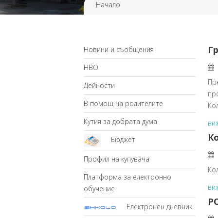
Начало
Г
Новини и съобщения
НВО
Пр
Дейности
пр
В помощ на родителите
Ко
Кутия за добрата дума
ви
К
Бюджет
Профил на купувача
Ко
Платформа за електронно
ви
обучение
Р
Електронен дневник