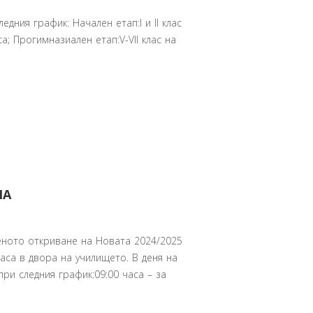
ния график: Начален етап:I и II клас
часа; Прогимназиален етап:V-VII клас на
НА
еното откриване на Новата 2024/2025
часа в двора на училището. В деня на
ри следния график:09:00 часа – за