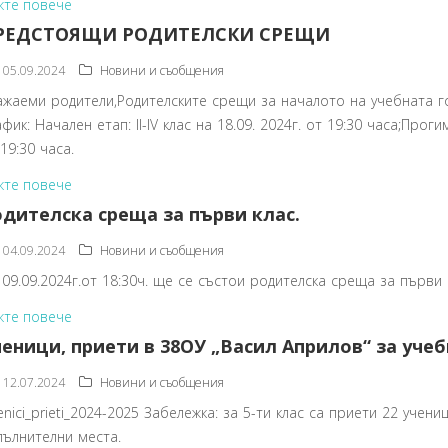
жте повече
РЕДСТОЯЩИ РОДИТЕЛСКИ СРЕЩИ
05.09.2024
Новини и съобщения
ажаеми родители,Родителските срещи за началото на учебната г
фик: Начален етап: II-IV клас на 18.09. 2024г. от 19:30 часа;Проги
19:30 часа.
жте повече
дителска среща за първи клас.
04.09.2024
Новини и съобщения
 09.09.2024г.от 18:30ч. ще се състои родителска среща за първи 
жте повече
еници, приети в 38ОУ „Васил Априлов“ за учеб
12.07.2024
Новини и съобщения
enici_prieti_2024-2025 Забележка: за 5-ти клас са приети 22 уче
пълнителни места.