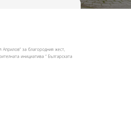
л Априлов“ за благородния жест,
ителната инициатива “ Българската