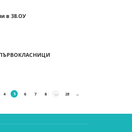
и в 38.ОУ
 ПЪРВОКЛАСНИЦИ
4
5
6
7
8
…
28
→