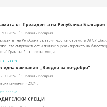
рамота от Президента на Република България
09.12.2024
Новини и съобщения
езидентът на Република България удостои с грамота 38 ОУ „Васи
оявената съпричастност и принос в реализирането на благотвор
леда“ Грамота Българската коледа
жте повече
оледна кампания „Заедно за по-добро“
21.11.2024
Новини и съобщения
ледна кампания - 2024г.
жте повече
ОДИТЕЛСКИ СРЕЩИ