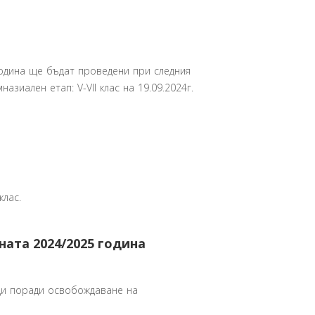
одина ще бъдат проведени при следния
мназиален етап: V-VII клас на 19.09.2024г.
клас.
ната 2024/2025 година
ници поради освобождаване на