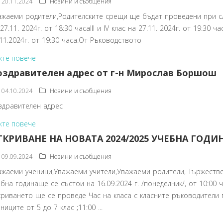
20.11.2024
Новини и съобщения
ажаеми родители,Родителските срещи ще бъдат проведени при след
27.11. 2024г. от 18:30 часаIII и IV клас на 27.11. 2024г. от 19:30 
.11.2024г. от 19:30 часа.От Ръководството
жте повече
оздравителен адрес от г-н Мирослав Боршош
04.10.2024
Новини и съобщения
здравителен адрес
жте повече
ТКРИВАНЕ НА НОВАТА 2024/2025 УЧЕБНА ГОДИ
09.09.2024
Новини и съобщения
ажаеми ученици,Уважаеми учители,Уважаеми родители, Тържеств
ебна годинаще се състои на 16.09.2024 г. /понеделник/, от 10:00 
криването ще се проведе Час на класа с класните ръководители п
ниците от 5 до 7 клас ;11:00 ...