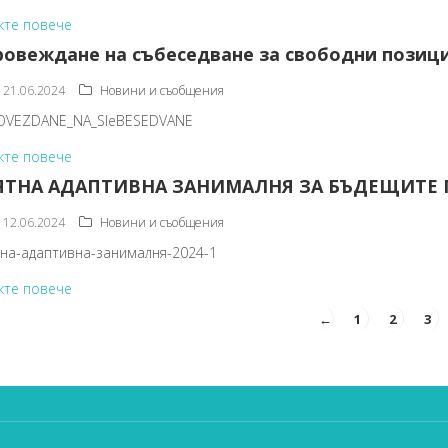
жте повече
ровеждане на събеседване за свободни позици
21.06.2024
Новини и съобщения
OVEZDANE_NA_SIeBESEDVANE
жте повече
ЯТНА АДАПТИВНА ЗАНИМАЛНЯ ЗА БЪДЕЩИТЕ
12.06.2024
Новини и съобщения
тна-адаптивна-занималня-2024-1
жте повече
←
1
2
3