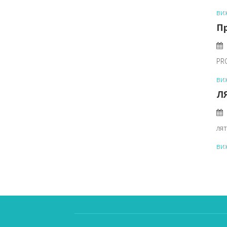
ви
П
PR
ви
Л
ля
ви