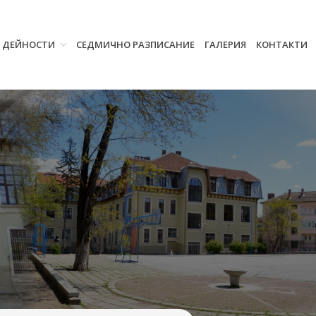
И ДЕЙНОСТИ
СЕДМИЧНО РАЗПИСАНИЕ
ГАЛЕРИЯ
КОНТАКТИ
Начало
Училището
Нормативна уредба
Прием
Проекти и дейности
Седмично разписание
Галерия
Контакти