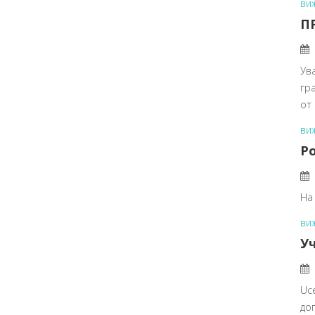
ви
П
Ув
гра
от 
ви
Ро
На
ви
Уч
Uc
до