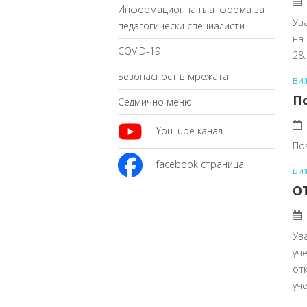
Информационна платформа за
Ув
педагогически специалисти
на 
COVID-19
28
Безопасност в мрежата
ви
П
Седмично меню
YouTube канал
По
facebook страница
ви
О
Ув
уч
от
уче