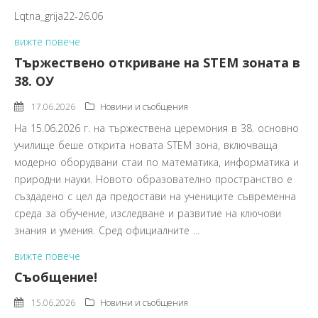
Lqtna_grija22-26.06
вижте повече
Тържествено откриване на STEM зоната в
38. ОУ
17.06.2026
Новини и съобщения
На 15.06.2026 г. на тържествена церемония в 38. основно
училище беше открита новата STEM зона, включваща
модерно оборудвани стаи по математика, информатика и
природни науки. Новото образователно пространство е
създадено с цел да предостави на учениците съвременна
среда за обучение, изследване и развитие на ключови
знания и умения. Сред официалните ...
вижте повече
Съобщение!
15.06.2026
Новини и съобщения