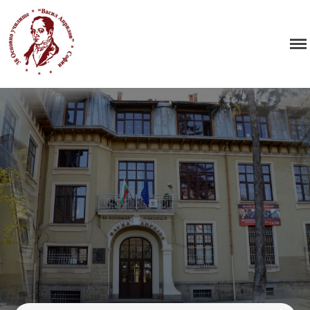
38 ОУ ВАСИЛ АПРИЛОВ
Начало
Училището
Нормативна уредба
Прием
Проекти и дейности
Седмично разписание
Галерия
Контакти