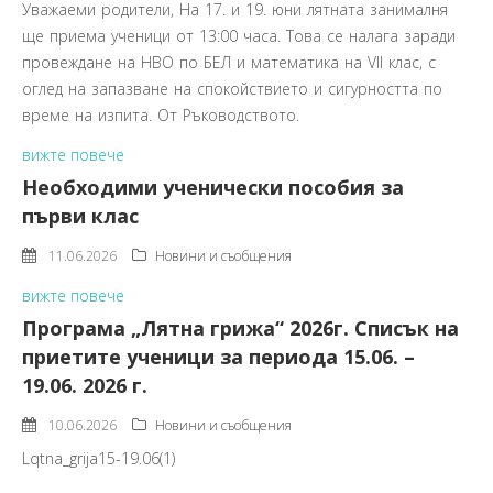
Уважаеми родители, На 17. и 19. юни лятната занималня
ще приема ученици от 13:00 часа. Това се налага заради
провеждане на НВО по БЕЛ и математика на VII клас, с
оглед на запазване на спокойствието и сигурността по
време на изпита. От Ръководството.
вижте повече
Необходими ученически пособия за
първи клас
11.06.2026
Новини и съобщения
вижте повече
Програма „Лятна грижа“ 2026г. Списък на
приетите ученици за периода 15.06. –
19.06. 2026 г.
10.06.2026
Новини и съобщения
Lqtna_grija15-19.06(1)