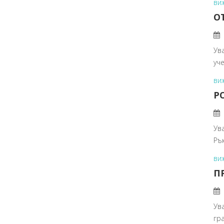
ви
О
Ув
уч
ви
Р
Ув
Ръ
ви
П
Ув
гра