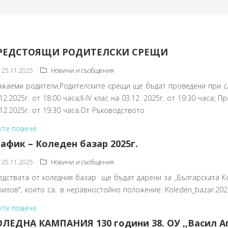
РЕДСТОЯЩИ РОДИТЕЛСКИ СРЕЩИ
25.11.2025
Новини и съобщения
ажаеми родители,Родителските срещи ще бъдат проведени при сле
12.2025г. от 18:00 часа;II-IV клас на 03.12. 2025г. от 19:30 часа; 
.12.2025г. от 19:30 часа.От Ръководството
жте повече
афик – Коледен базар 2025г.
25.11.2025
Новини и съобщения
едствата от коледния базар ще бъдат дарени за ,,Българската Ко
рилов", които са в неравностойно положение. Koleden_bazar.202
жте повече
ОЛЕДНА КАМПАНИЯ 130 години 38. ОУ ,,Васил А