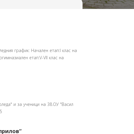
дния график: Начален етап:I клас на
Прогимназиален етап:V-VII клас на
леда" и за ученици на 38.ОУ "Васил
5
прилов“