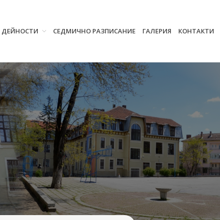
И ДЕЙНОСТИ
СЕДМИЧНО РАЗПИСАНИЕ
ГАЛЕРИЯ
КОНТАКТИ
Начало
Училището
Нормативна уредба
Прием
Проекти и дейности
Седмично разписание
Галерия
Контакти