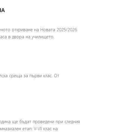
НА
еното откриване на Новата 2025/2026
 часа в двора на училището.
лска среща за първи клас. От
одина ще бъдат проведени при следния
мназиален етап: V-VII клас на