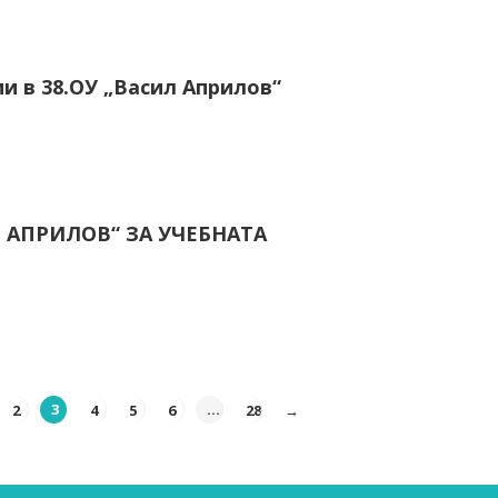
и в 38.ОУ „Васил Априлов“
 АПРИЛОВ“ ЗА УЧЕБНАТА
2
3
4
5
6
…
28
→