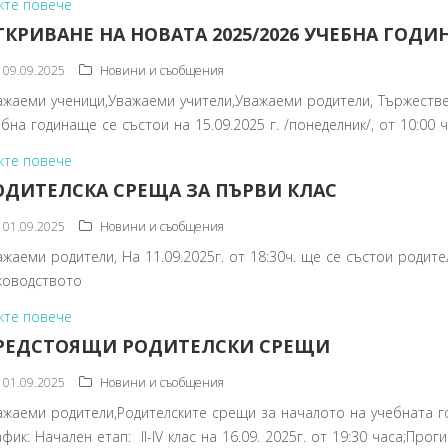
жте повече
ТКРИВАНЕ НА НОВАТА 2025/2026 УЧЕБНА ГОДИ
09.09.2025
Новини и съобщения
ажаеми ученици,Уважаеми учители,Уважаеми родители, Тържеств
ебна годинаще се състои на 15.09.2025 г. /понеделник/, от 10:00
жте повече
ОДИТЕЛСКА СРЕЩА ЗА ПЪРВИ КЛАС
01.09.2025
Новини и съобщения
ажаеми родители, На 11.09.2025г. от 18:30ч. ще се състои родите
ководството
жте повече
РЕДСТОЯЩИ РОДИТЕЛСКИ СРЕЩИ
01.09.2025
Новини и съобщения
ажаеми родители,Родителските срещи за началото на учебната г
фик: Начален етап: II-IV клас на 16.09. 2025г. от 19:30 часа;Проги