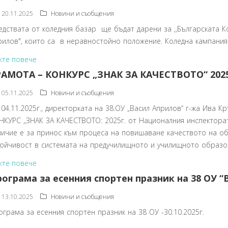
20.11.2025
Новини и съобщения
едствата от коледния базар ще бъдат дарени за ,,Българската Ко
рилов", които са в неравностойно положение. Коледна кампания
жте повече
РАМОТА – КОНКУРС „ЗНАК ЗА КАЧЕСТВОТО“ 2025
05.11.2025
Новини и съобщения
 04.11.2025г., директорката на 38.ОУ „Васил Априлов“ г-жа Ива 
НКУРС „ЗНАК ЗА КАЧЕСТВОТО: 2025г. от Националния инспектор
личие е за принос към процеса на повишаване качеството на об
тойчивост в системата на предучилищното и училищното образо
жте повече
ограма за есенния спортен празник на 38 ОУ “В
13.10.2025
Новини и съобщения
ограма за есенния спортен празник на 38 ОУ -30.10.2025г.