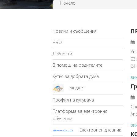
Начало
П
Новини и съобщения
НВО
Ув
Дейности
03.
В помощ на родителите
04
Кутия за добрата дума
ви
Гр
Бюджет
Профил на купувача
Ср
Платформа за електронно
Ап
обучение
ви
Електронен дневник
К