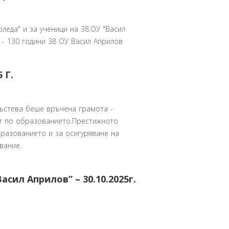
леда" и за ученици на 38.ОУ "Васил
 - 130 години 38 ОУ Васил Априлов
 Г.
Кръстева беше връчена грамота -
ат по образованието.Престижното
разованието и за осигуряване на
вание.
асил Априлов” – 30.10.2025г.