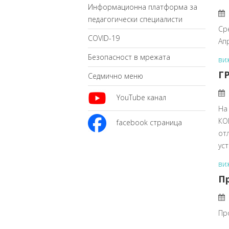
Информационна платформа за
педагогически специалисти
Ср
COVID-19
Ап
Безопасност в мрежата
ви
Г
Седмично меню
YouTube канал
На
КО
facebook страница
от
ус
ви
Пр
Пр