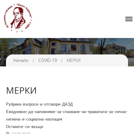
Начало
38 ОУ ВАСИЛ АПРИЛОВ
Училището
Нормативна уредба
Прием
Проекти и дейности
Начало
/
COVID-19
/
МЕРКИ
Седмично разписание
Галерия
МЕРКИ
Контакти
Рубрика-въпроси-и-отговори-ДАЗД
Ежедневно-да-напомняме-за-спазване-на-правилата-за-лична-
хигиена-и-социална-изолация
Останете-си-вкъщи
23.03.2020