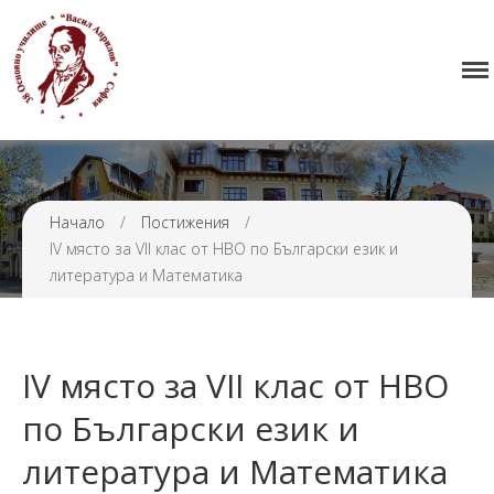
Начало
38 ОУ ВАСИЛ АПРИЛОВ
Училището
Нормативна уредба
Прием
Проекти и дейности
Начало
/
Постижения
/
IV място за VII клас от НВО по Български език и
Седмично разписание
литература и Математика
Галерия
Контакти
IV място за VII клас от НВО
по Български език и
литература и Математика