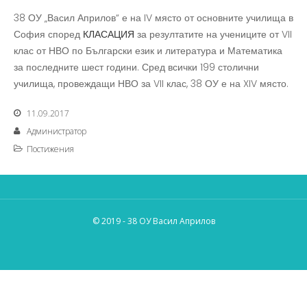
38 ОУ „Васил Априлов“ е на IV място от основните училища в
София според
КЛАСАЦИЯ
за резултатите на учениците от VII
клас от НВО по Български език и литература и Математика
за последните шест години. Сред всички 199 столични
училища, провеждащи НВО за VII клас, 38 ОУ е на XIV място.
11.09.2017
Администратор
Постижения
© 2019 - 38 ОУ Васил Априлов