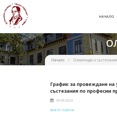
НАЧАЛО
38 ОУ ВАСИЛ АПРИЛОВ
О
Начало
/
Олимпиади и състезания
График за провеждане на
състезания по професии пр
09.09.2024
вижте повече