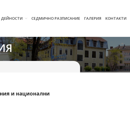
И ДЕЙНОСТИ
СЕДМИЧНО РАЗПИСАНИЕ
ГАЛЕРИЯ
КОНТАКТИ
Начало
Училището
Нормативна уредба
ИЯ
Прием
Проекти и дейности
Седмично разписание
Галерия
Контакти
ания и национални