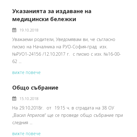
Указанията за издаване на
медицински бележки
19.10.2018
Уважаеми родители, Уведомявам ви, че съгласно
писмо на Началника на РУО-София-град изх.
№РУО1-24156 /12.10.2017 г. с писмо с изх. №16-00-
62 ...
вижте повече
Общо събрание
15.10.2018
На 29.10.2018г. от 19:15 ч. в сградата на 38 ОУ
„Васил Априлов“ ще се проведе общо събрание при
следния ...
вижте повече