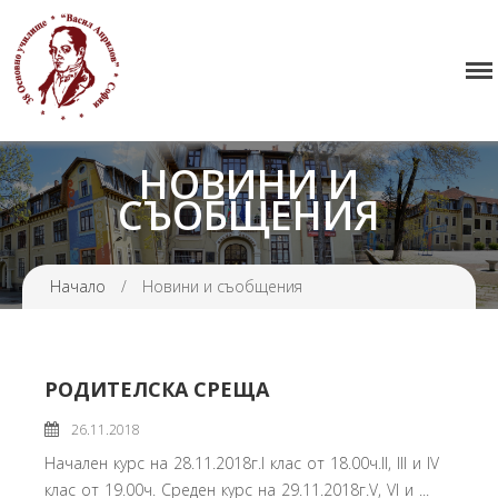
38 ОУ ВАСИЛ АПРИЛОВ
Начало
Училището
НОВИНИ И
Нормативна уредба
СЪОБЩЕНИЯ
Прием
Проекти и дейности
Начало
/
Новини и съобщения
Седмично разписание
Галерия
Контакти
РОДИТЕЛСКА СРЕЩА
26.11.2018
Начален курс на 28.11.2018г.І клас от 18.00ч.ІІ, ІІІ и ІV
клас от 19.00ч. Среден курс на 29.11.2018г.V, VІ и ...