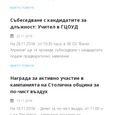
вижте повече
Събеседване с кандидатите за
длъжност: Учител в ГЦОУД
20.11.2018
На 28.11.2018г. от 10:30 часа, в 38 ОУ ”Васил
Априлов” ще се проведе събеседване с кандидатите,
подали предварително заявление ...
вижте повече
Награда за активно участие в
кампанията на Столична община за
по-чист въздух
15.11.2018
На 16.11.2018г. - Денят за по-чист въздух, от 11:00 ч.
г-жа Лин Чарлс - заместник-посланик на