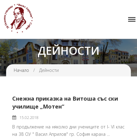
38 ОУ ВАСИЛ АПРИЛОВ
Начало
Училището
ДЕЙНОСТИ
Нормативна уредба
Прием
Проекти и дейности
Начало
/
Дейности
Седмично разписание
Галерия
Снежна приказка на Витоша със ски
Контакти
училище „Мотен“
15.02.2018
В продължение на няколко дни учениците от I- VI клас
на 38 ОУ " Васил Априлов" гр. София караха ...