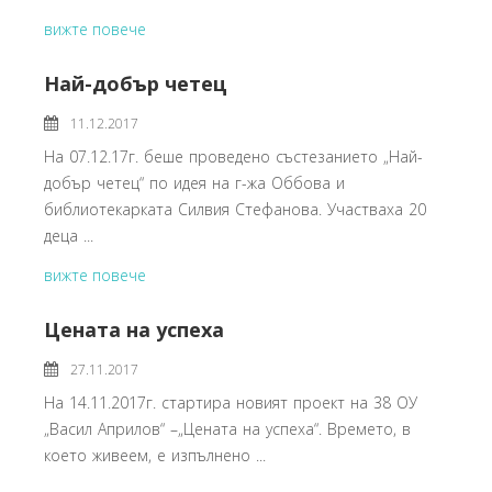
вижте повече
Най-добър четец
11.12.2017
На 07.12.17г. беше проведено състезанието „Най-
добър четец“ по идея на г-жа Оббова и
библиотекарката Силвия Стефанова. Участваха 20
деца ...
вижте повече
Цената на успеха
27.11.2017
На 14.11.2017г. стартира новият проект на 38 ОУ
„Васил Априлов“ –„Цената на успеха“. Времето, в
което живеем, е изпълнено ...