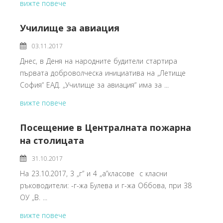
вижте повече
Училище за авиация
03.11.2017
Днес, в Деня на народните будители стартира
първата доброволческа инициатива на „Летище
София“ ЕАД. „Училище за авиация“ има за ...
вижте повече
Посещение в Централната пожарна
на столицата
31.10.2017
На 23.10.2017, 3 „г” и 4 „а”класове с класни
ръководители: -г-жа Булева и г-жа Оббова, при 38
ОУ „В. ...
вижте повече