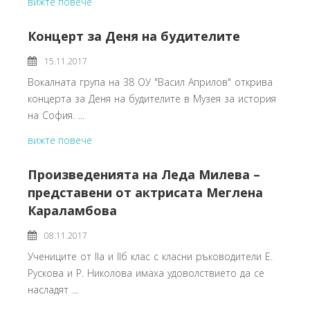
вижте повече
Концерт за Деня на будителите
15.11.2017
Вокалната група на 38 ОУ "Васил Априлов" открива
концерта за Деня на будителите в Музея за история
на София. ...
вижте повече
Произведенията на Леда Милева –
представени от актрисата Меглена
Караламбова
08.11.2017
Учениците от IIа и IIб клас с класни ръководители Е.
Рускова и Р. Николова имаха удоволствието да се
насладят ...