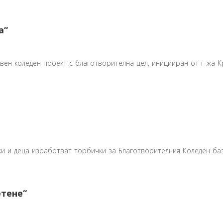
а“
ивен коледен проект с благотворителна цел, иницииран от г-жа
 и деца изработват торбички за Благотворителния Коледен базар. 
етене“