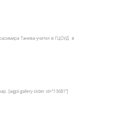
 Красимира Танева-учител в ГЦОУД в
[aigpl-gallery-slider id="13681"]