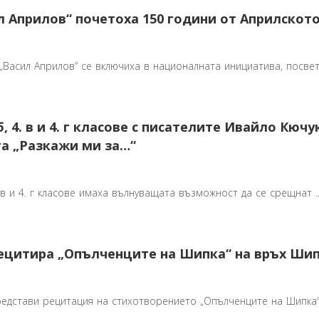
ил Априлов“ почетоха 150 години от Априлскот
 „Васил Априлов“ се включиха в националната инициатива, посвете
, 4. в и 4. г класове с писателите Ивайло Кюч
а „Разкажи ми за…“
4. в и 4. г класове имаха вълнуващата възможност да се срещнат ..
рецитира „Опълченците на Шипка“ на връх Ши
редстави рецитация на стихотворението „Опълченците на Шипка“ 