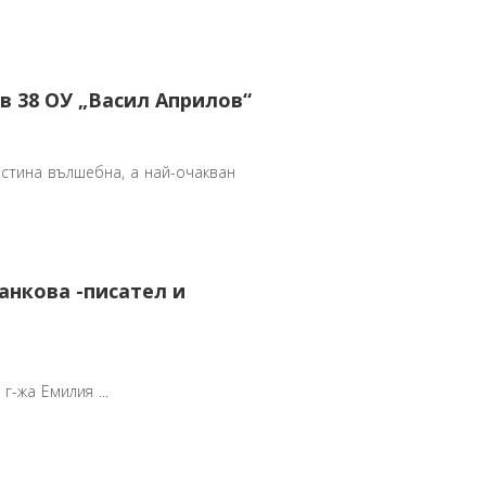
в 38 ОУ „Васил Априлов“
стина вълшебна, а най-очакван
анкова -писател и
г-жа Емилия ...