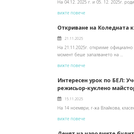
На 04.12. 2025 г. и 05. 12. 2025г. ро
вижте повече
Откриване на Коледната к
21.11.2025
На 21.11.2025г. открихме официалн
момент беше запалването на ...
вижте повече
Интересен урок по БЕЛ: У
режисьор-куклено майсто
15.11.2025
На 14 ноември, г-жа Влайкова, класе
вижте повече
Денят на народните буди