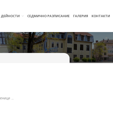
И ДЕЙНОСТИ
СЕДМИЧНО РАЗПИСАНИЕ
ГАЛЕРИЯ
КОНТАКТИ
Начало
Училището
Нормативна уредба
Прием
Проекти и дейности
Седмично разписание
Галерия
Контакти
ници ...