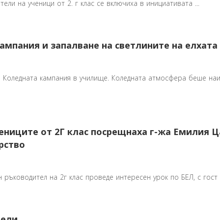
дители на ученици от 2. г клас се включиха в инициативата ...
ампания и запалване на светлините на елхата 
о Коледната кампания в училище. Коледната атмосфера беше наи
чениците от 2Г клас посрещнаха г-жа Емилия Ц
рство
н ръководител на 2г клас проведе интересен урок по БЕЛ, с гост 
тели