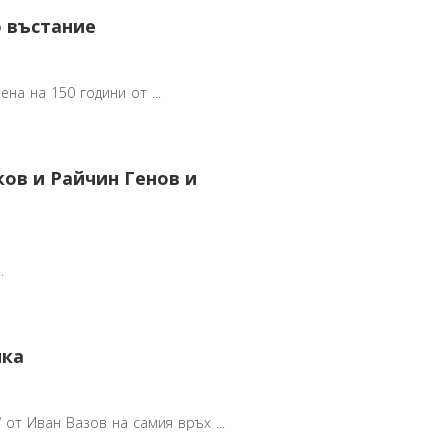
о въстание
на на 150 години от ...
уков и Райчин Генов и
.
пка
от Иван Вазов на самия връх ...