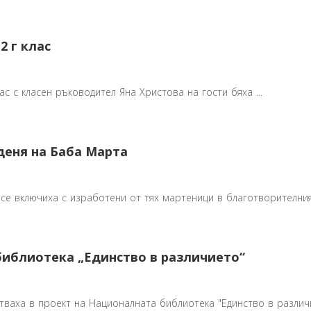
2 г клас
лас с класен ръководител Яна Христова на гости бяха ...
деня на Баба Марта
се включиха с изработени от тях мартеници в благотворителния 
библиотека „Единство в различието“
стваха в проект на Националната библиотека "Единство в различие