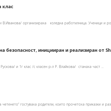
а клас
ва и В.Иванова/ организираха коледна работилница. Ученици и р
на безопасност, иницииран и реализиран от Sh
 Рускова/ и 1г клас /с класен р-л Р. Влайкова/ станаха част ...
а четенето” гостуваха родители, които прочетоха приказки и разк