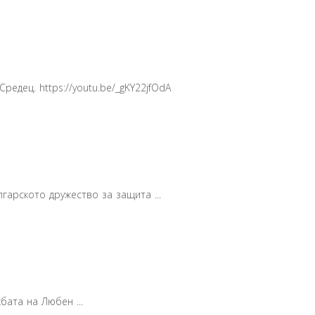
едец. https://youtu.be/_gKY22jfOdA
гарското дружество за защита ...
бата на Любен ...