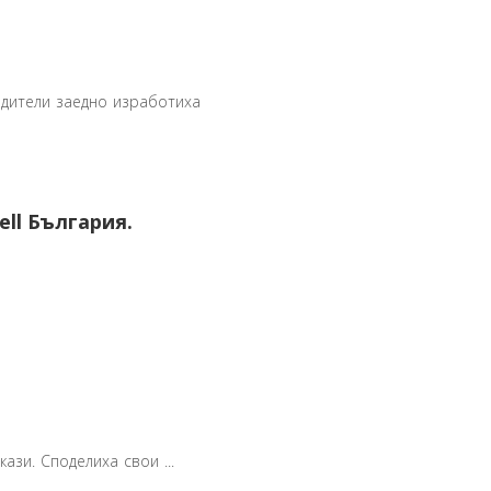
одители заедно изработиха
ell България.
ази. Споделиха свои ...