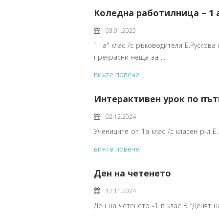
Коледна работилница – 1 
03.01.2025
1 "а" клас /с ръководители Е.Руско
прекрасни неща за ...
вижте повече
Интерактивен урок по път
02.12.2024
Учениците от 1а клас /с класен р-л E.
вижте повече
Ден на четенето
17.11.2024
Ден на четенето -1 в клас В “Денят н