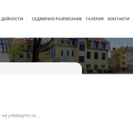
И ДЕЙНОСТИ
СЕДМИЧНО РАЗПИСАНИЕ
ГАЛЕРИЯ
КОНТАКТИ
Начало
Училището
Нормативна уредба
Прием
Проекти и дейности
Седмично разписание
Галерия
Контакти
на училището се ...