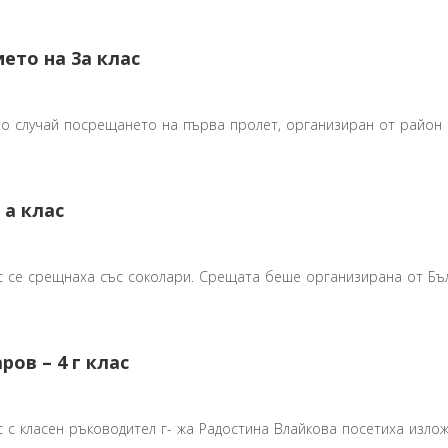
ето на 3а клас
по случай посрещането на първа пролет, организиран от район Ср
 а клас
лас се срещнаха със соколари. Срещата беше организирана от Бъл
ов – 4 г клас
ас с класен ръководител г- жа Радостина Влайкова посетиха излож