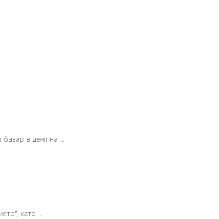
базар в деня на ...
то", като ...