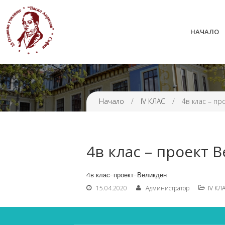
НАЧАЛО
38 ОУ ВАСИЛ АПРИЛОВ
Начало
/
IV КЛАС
/
4в клас – пр
4в клас – проект 
4в клас-проект-Великден
15.04.2020
Администратор
IV КЛ