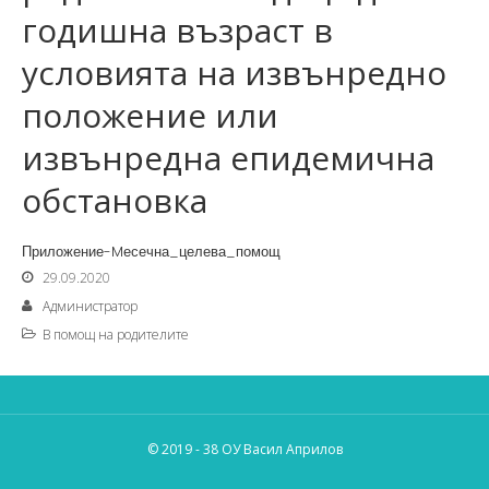
годишна възраст в
условията на извънредно
положение или
извънредна епидемична
обстановка
Приложение-Mесечна_целева_помощ
29.09.2020
Администратор
В помощ на родителите
© 2019 - 38 ОУ Васил Априлов