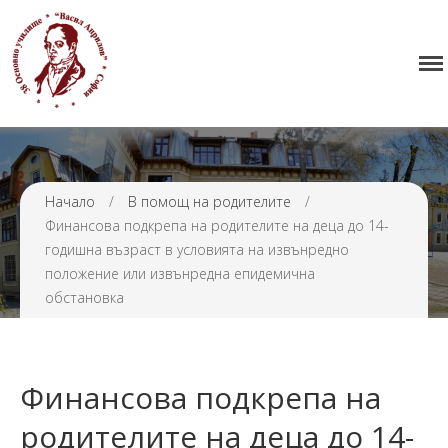
Начало
38 ОУ ВАСИЛ АПРИЛОВ
Училището
Нормативна уредба
Прием
Проекти и дейности
Начало
/
В помощ на родителите
/
Финансова подкрепа на родителите на деца до 14-
Седмично разписание
годишна възраст в условията на извънредно
Галерия
положение или извънредна епидемична
Контакти
обстановка
Финансова подкрепа на
родителите на деца до 14-