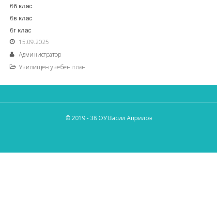
6б клас
6в клас
6г клас
15.09.2025
Администратор
Училищен учебен план
© 2019 - 38 ОУ Васил Априлов