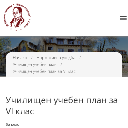
Начало
38 ОУ ВАСИЛ АПРИЛОВ
Училището
Нормативна уредба
Прием
Проекти и дейности
Начало
/
Нормативна уредба
/
Училищен учебен план
/
Седмично разписание
Училищен учебен план за VI клас
Галерия
Контакти
Училищен учебен план за
VI клас
6а клас