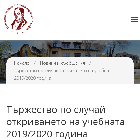
Начало
38 ОУ ВАСИЛ АПРИЛОВ
Училището
Нормативна уредба
Прием
Проекти и дейности
Начало
/
Новини и съобщения
/
Тържество по случай откриването на учебната
Седмично разписание
2019/2020 година
Галерия
Контакти
Тържество по случай
откриването на учебната
2019/2020 година