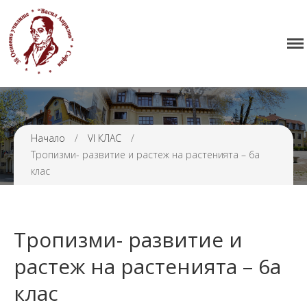
Начало
38 ОУ ВАСИЛ АПРИЛОВ
Училището
Нормативна уредба
Прием
Проекти и дейности
Начало
/
VI КЛАС
/
Тропизми- развитие и растеж на растенията – 6а
Седмично разписание
клас
Галерия
Контакти
Тропизми- развитие и
растеж на растенията – 6а
клас