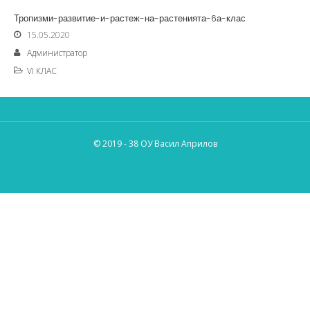
Тропизми-развитие-и-растеж-на-растенията-6а-клас
15.05.2020
Администратор
VI КЛАС
© 2019 - 38 ОУ Васил Априлов