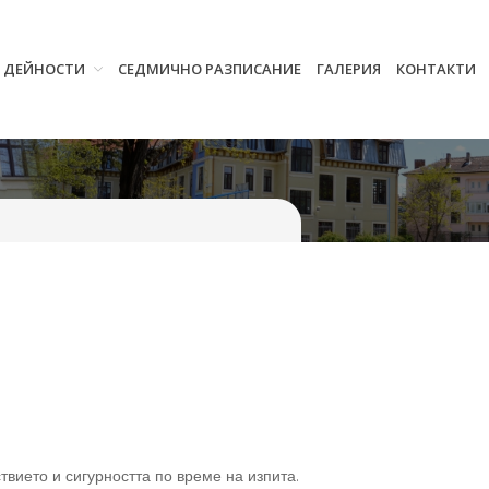
И ДЕЙНОСТИ
СЕДМИЧНО РАЗПИСАНИЕ
ГАЛЕРИЯ
КОНТАКТИ
Начало
Училището
Нормативна уредба
Прием
Проекти и дейности
Седмично разписание
Галерия
Контакти
твието и сигурността по време на изпита.