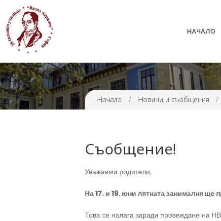
НАЧАЛО
38 ОУ ВАСИЛ АПРИЛОВ
Начало
/
Новини и съобщения
/
Съобщение!
Уважаеми родители,
На 17. и 19. юни лятната занималня ще 
Това се налага заради провеждане на НВО