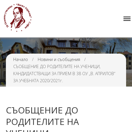
Начало
38 ОУ ВАСИЛ АПРИЛОВ
Училището
Нормативна уредба
Прием
Начало
/
Новини и съобщения
/
Проекти и дейности
СЪОБЩЕНИЕ ДО РОДИТЕЛИТЕ НА УЧЕНИЦИ,
Седмично разписание
КАНДИДАТСТВАЩИ ЗА ПРИЕМ В 38 ОУ „В. АПРИЛОВ“
Галерия
ЗА УЧЕБНАТА 2020/2021г.
Контакти
СЪОБЩЕНИЕ ДО
РОДИТЕЛИТЕ НА