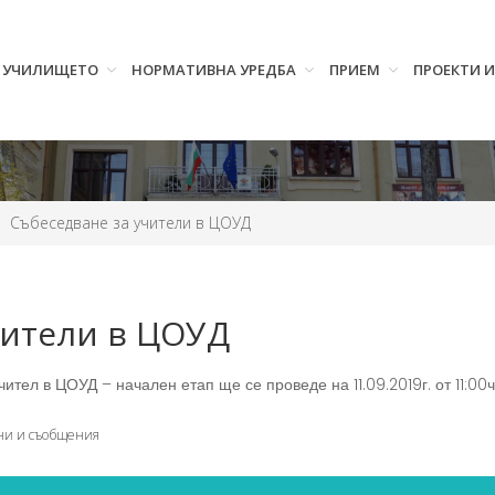
УЧИЛИЩЕТО
НОРМАТИВНА УРЕДБА
ПРИЕМ
ПРОЕКТИ 
Събеседване за учители в ЦОУД
чители в ЦОУД
тел в ЦОУД – начален етап ще се проведе на 11.09.2019г. от 11:00ч
ни и съобщения