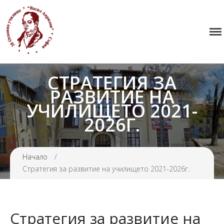
Начало
38 ОУ ВАСИЛ АПРИЛОВ
Училището
Нормативна уредба
СТРАТЕГИЯ ЗА
Прием
РАЗВИТИЕ НА
Проекти и дейности
УЧИЛИЩЕТО 2021-
Седмично разписание
2026Г.
Галерия
Контакти
Начало
/
Стратегия за развитие на училището 2021-2026г.
Стратегия за развитие на