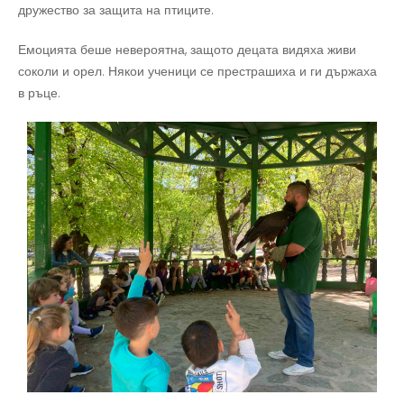
дружество за защита на птиците.
Емоцията беше невероятна, защото децата видяха живи
соколи и орел. Някои ученици се престрашиха и ги държаха
в ръце.