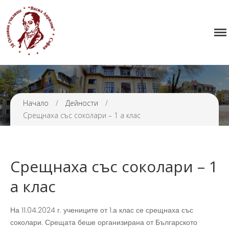
Начало
38 ОУ ВАСИЛ АПРИЛОВ
Училището
Нормативна уредба
Прием
Начало
/
Дейности
/
Проекти и дейности
Срещнаха със соколари – 1 а клас
Седмично разписание
Галерия
Контакти
Срещнаха със соколари – 1
а клас
На 11.04.2024 г. учениците от 1.а клас се срещнаха със
соколари. Срещата беше организирана от Българското