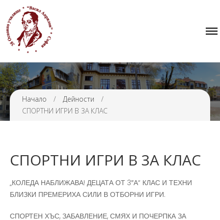
Начало
38 ОУ ВАСИЛ АПРИЛОВ
Училището
Нормативна уредба
Прием
Проекти и дейности
Начало
/
Дейности
/
СПОРТНИ ИГРИ В 3А КЛАС
Седмично разписание
Галерия
Контакти
СПОРТНИ ИГРИ В 3А КЛАС
„КОЛЕДА НАБЛИЖАВА! ДЕЦАТА ОТ 3″А“ КЛАС И ТЕХНИ
БЛИЗКИ ПРЕМЕРИХА СИЛИ В ОТБОРНИ ИГРИ.
СПОРТЕН ХЪС, ЗАБАВЛЕНИЕ, СМЯХ И ПОЧЕРПКА ЗА