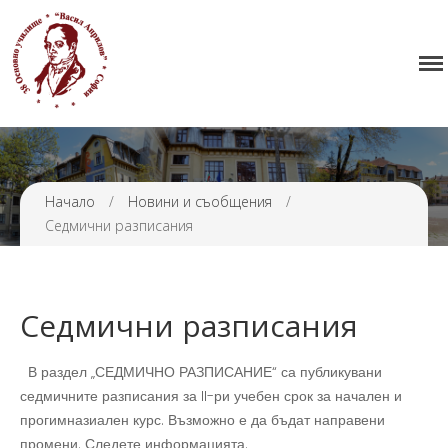
Начало
38 ОУ ВАСИЛ АПРИЛОВ
Училището
Нормативна уредба
Прием
Проекти и дейности
Начало
/
Новини и съобщения
/
Седмични разписания
Седмично разписание
Галерия
Контакти
Седмични разписания
В раздел „СЕДМИЧНО РАЗПИСАНИЕ“ са публикувани
седмичните разписания за II-ри учебен срок за начален и
прогимназиален курс. Възможно е да бъдат направени
промени. Следете информацията.