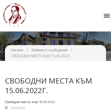
Начало
38 ОУ ВАСИЛ АПРИЛОВ
Училището
Нормативна уредба
Прием
Проекти и дейности
Начало
/
Новини и съобщения
/
СВОБОДНИ МЕСТА КЪМ 15.06.2022Г.
Седмично разписание
Галерия
Контакти
СВОБОДНИ МЕСТА КЪМ
15.06.2022Г.
Свободни-места-към-15.06.2022
15.06.2022