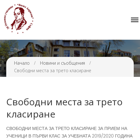
Начало
38 ОУ ВАСИЛ АПРИЛОВ
Училището
Нормативна уредба
Прием
Проекти и дейности
Начало
/
Новини и съобщения
/
Свободни места за трето класиране
Седмично разписание
Галерия
Контакти
Свободни места за трето
класиране
СВОБОДНИ МЕСТА ЗА ТРЕТО КЛАСИРАНЕ ЗА ПРИЕМ НА
УЧЕНИЦИ В ПЪРВИ КЛАС ЗА УЧЕБНАТА 2019/2020 ГОДИНА