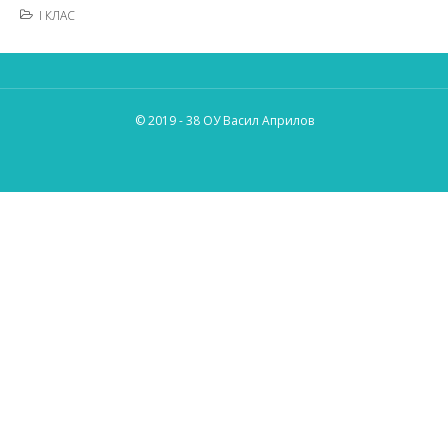
I КЛАС
© 2019 - 38 ОУ Васил Априлов