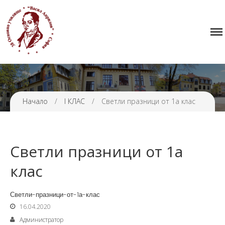
Начало
38 ОУ ВАСИЛ АПРИЛОВ
Училището
Нормативна уредба
Прием
Проекти и дейности
Начало
/
I КЛАС
/
Светли празници от 1а клас
Седмично разписание
Галерия
Светли празници от 1а
Контакти
клас
Светли-празници-от-1а-клас
16.04.2020
Администратор