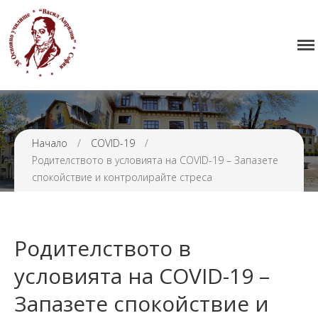
Начало
38 ОУ ВАСИЛ АПРИЛОВ
Училището
Нормативна уредба
Прием
Проекти и дейности
Начало
/
COVID-19
/
Родителството в условията на COVID-19 – Запазете
Седмично разписание
спокойствие и контролирайте стреса
Галерия
Контакти
Родителството в
условията на COVID-19 –
Запазете спокойствие и