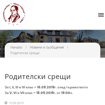
Начало
38 ОУ ВАСИЛ АПРИЛОВ
Училището
Нормативна уредба
Прием
Проекти и дейности
Начало
/
Новини и съобщения
/
Родителски срещи
Седмично разписание
Галерия
Контакти
Родителски срещи
За І, ІІ, ІІІ и ІV клас – 16.09.2019г. след тържеството
За V, VІ и VІІ клас – 18.09.2019г. от 19:00ч.
10.09.2019