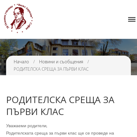
Начало
38 ОУ ВАСИЛ АПРИЛОВ
Училището
Нормативна уредба
Прием
Проекти и дейности
Начало
/
Новини и съобщения
/
РОДИТЕЛСКА СРЕЩА ЗА ПЪРВИ КЛАС
Седмично разписание
Галерия
Контакти
РОДИТЕЛСКА СРЕЩА ЗА
ПЪРВИ КЛАС
Уважаеми родители,
Родителската среща за първи клас ще се проведе на