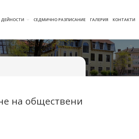
И ДЕЙНОСТИ
СЕДМИЧНО РАЗПИСАНИЕ
ГАЛЕРИЯ
КОНТАКТИ
Начало
Училището
Нормативна уредба
Прием
Проекти и дейности
Седмично разписание
Галерия
Контакти
ане на обществени