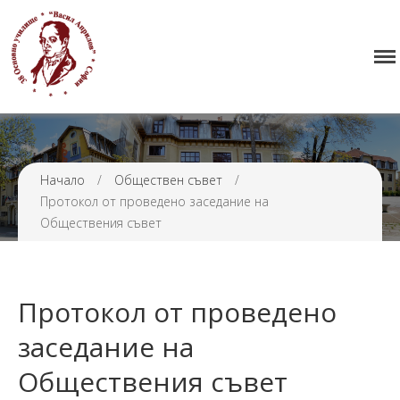
Начало
38 ОУ ВАСИЛ АПРИЛОВ
Училището
Нормативна уредба
Прием
Проекти и дейности
Начало
/
Обществен съвет
/
Протокол от проведено заседание на
Седмично разписание
Обществения съвет
Галерия
Контакти
Протокол от проведено
заседание на
Обществения съвет