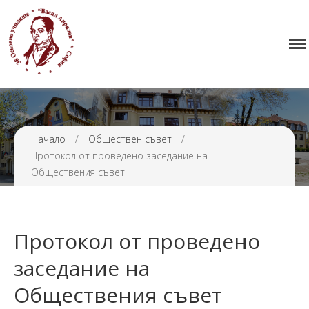
Начало
38 ОУ ВАСИЛ АПРИЛОВ
Училището
Нормативна уредба
Прием
Проекти и дейности
Начало
/
Обществен съвет
/
Протокол от проведено заседание на
Седмично разписание
Обществения съвет
Галерия
Контакти
Протокол от проведено
заседание на
Обществения съвет