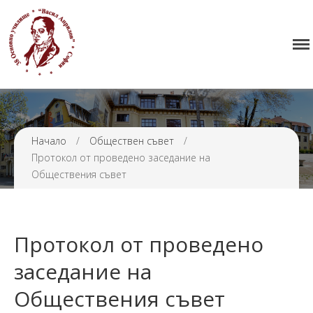
Начало
38 ОУ ВАСИЛ АПРИЛОВ
Училището
Нормативна уредба
Прием
Проекти и дейности
Начало
/
Обществен съвет
/
Протокол от проведено заседание на
Седмично разписание
Обществения съвет
Галерия
Контакти
Протокол от проведено
заседание на
Обществения съвет