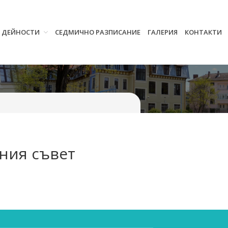
И ДЕЙНОСТИ
СЕДМИЧНО РАЗПИСАНИЕ
ГАЛЕРИЯ
КОНТАКТИ
Начало
Училището
Нормативна уредба
Прием
Проекти и дейности
Седмично разписание
Галерия
ния съвет
Контакти