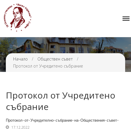
Начало
38 ОУ ВАСИЛ АПРИЛОВ
Училището
Нормативна уредба
Прием
Проекти и дейности
Начало
/
Обществен съвет
/
Протокол от Учредитено събрание
Седмично разписание
Галерия
Контакти
Протокол от Учредитено
събрание
Протокол-от-Учредително-събрание-на-Обществения-съвет-
17.12.2022