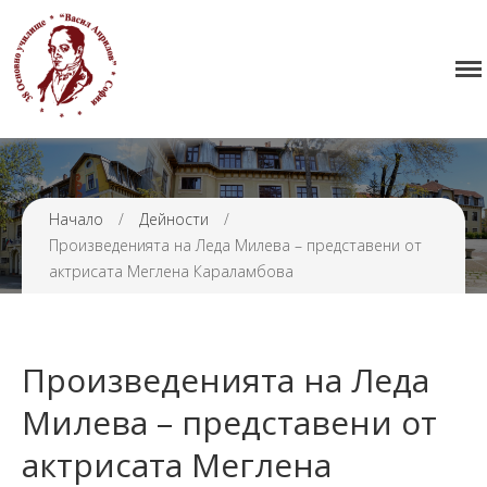
Начало
38 ОУ ВАСИЛ АПРИЛОВ
Училището
Нормативна уредба
Прием
Проекти и дейности
Начало
/
Дейности
/
Произведенията на Леда Милева – представени от
Седмично разписание
актрисата Меглена Караламбова
Галерия
Контакти
Произведенията на Леда
Милева – представени от
актрисата Меглена