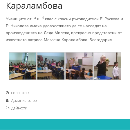
Караламбова
а
б
Учениците от II
и II
клас с класни ръководители Е. Рускова и
Р. Николова имаха удоволствието да се насладят на
произведенията на Леда Милева, прекрасно представени от
известната актриса Меглена Караламбова. Благодарим!
08.11.2017
Администратор
Дейности