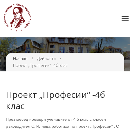
Начало
38 ОУ ВАСИЛ АПРИЛОВ
Училището
Нормативна уредба
Прием
Начало
/
Дейности
/
Проекти и дейности
Проект „Професии“ -4б клас
Седмично разписание
Галерия
Контакти
Проект „Професии“ -4б
клас
През месец ноември учениците от 4.б клас с класен
ръководител С. Илиева работиха по проект „Професии“ . С