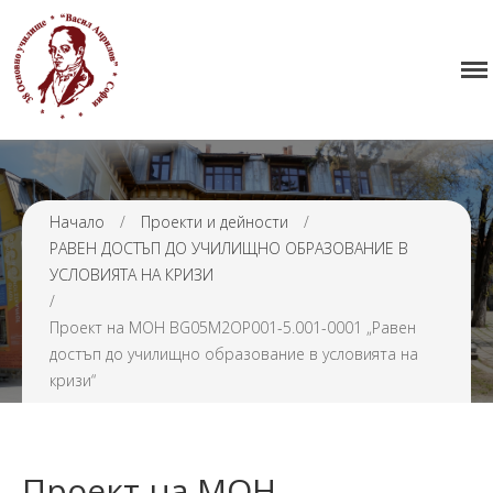
Начало
38 ОУ ВАСИЛ АПРИЛОВ
Училището
Нормативна уредба
Прием
Проекти и дейности
Начало
/
Проекти и дейности
/
РАВЕН ДОСТЪП ДО УЧИЛИЩНО ОБРАЗОВАНИЕ В
Седмично разписание
УСЛОВИЯТА НА КРИЗИ
Галерия
/
Контакти
Проект на МОН BG05M2OP001-5.001-0001 „Равен
достъп до училищно образование в условията на
кризи“
Проект на МОН