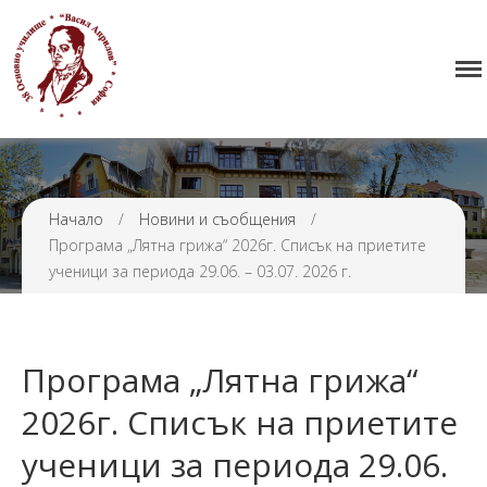
Начало
38 ОУ ВАСИЛ АПРИЛОВ
Училището
Нормативна уредба
Прием
Проекти и дейности
Начало
/
Новини и съобщения
/
Програма „Лятна грижа“ 2026г. Списък на приетите
Седмично разписание
ученици за периода 29.06. – 03.07. 2026 г.
Галерия
Контакти
Програма „Лятна грижа“
2026г. Списък на приетите
ученици за периода 29.06.