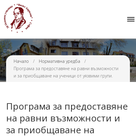
Начало
38 ОУ ВАСИЛ АПРИЛОВ
Училището
Нормативна уредба
Прием
Проекти и дейности
Начало
/
Нормативна уредба
/
Програма за предоставяне на равни възможности
Седмично разписание
и за приобщаване на ученици от уязвими групи.
Галерия
Контакти
Програма за предоставяне
на равни възможности и
за приобщаване на