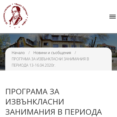
Начало
38 ОУ ВАСИЛ АПРИЛОВ
Училището
Нормативна уредба
Прием
Проекти и дейности
Начало
/
Новини и съобщения
/
ПРОГРАМА ЗА ИЗВЪНКЛАСНИ ЗАНИМАНИЯ В
Седмично разписание
ПЕРИОДА 13-16.04.2020г.
Галерия
Контакти
ПРОГРАМА ЗА
ИЗВЪНКЛАСНИ
ЗАНИМАНИЯ В ПЕРИОДА