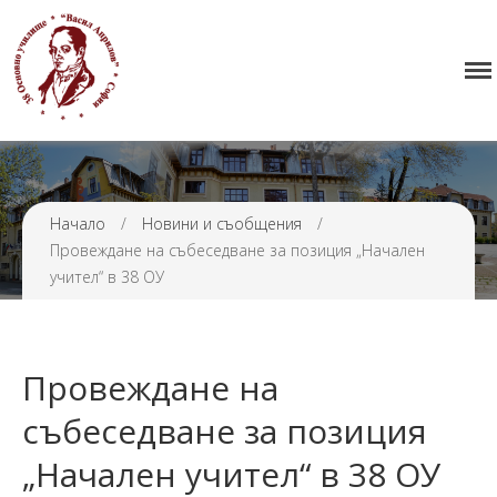
Начало
38 ОУ ВАСИЛ АПРИЛОВ
Училището
Нормативна уредба
Прием
Проекти и дейности
Начало
/
Новини и съобщения
/
Провеждане на събеседване за позиция „Начален
Седмично разписание
учител“ в 38 ОУ
Галерия
Контакти
Провеждане на
събеседване за позиция
„Начален учител“ в 38 ОУ