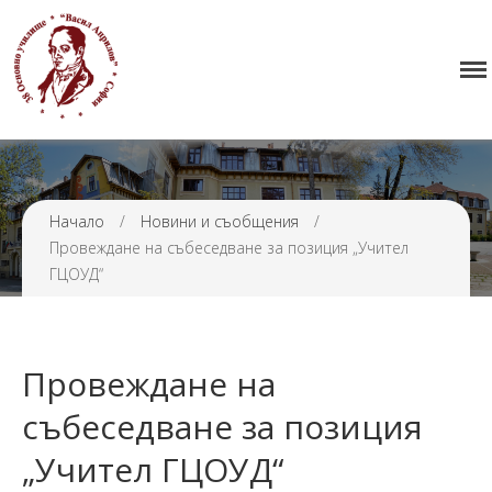
Начало
38 ОУ ВАСИЛ АПРИЛОВ
Училището
Нормативна уредба
Прием
Проекти и дейности
Начало
/
Новини и съобщения
/
Провеждане на събеседване за позиция „Учител
Седмично разписание
ГЦОУД“
Галерия
Контакти
Провеждане на
събеседване за позиция
„Учител ГЦОУД“