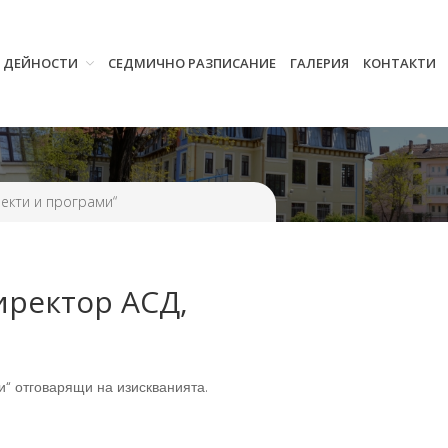
И ДЕЙНОСТИ
СЕДМИЧНО РАЗПИСАНИЕ
ГАЛЕРИЯ
КОНТАКТИ
Начало
Училището
Нормативна уредба
Прием
Проекти и дейности
екти и програми“
Седмично разписание
Галерия
иректор АСД,
Контакти
ми“ отговарящи на изискванията.