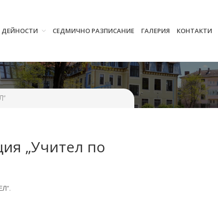
И ДЕЙНОСТИ
СЕДМИЧНО РАЗПИСАНИЕ
ГАЛЕРИЯ
КОНТАКТИ
Начало
Училището
Нормативна уредба
Прием
Проекти и дейности
Л“
Седмично разписание
Галерия
ция „Учител по
Контакти
ЕЛ“.