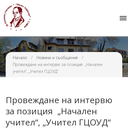
Начало
38 ОУ ВАСИЛ АПРИЛОВ
Училището
Нормативна уредба
Прием
Проекти и дейности
Начало
/
Новини и съобщения
/
Провеждане на интервю за позиция „Начален
Седмично разписание
учител“, „Учител ГЦОУД“
Галерия
Контакти
Провеждане на интервю
за позиция „Начален
учител“, „Учител ГЦОУД“