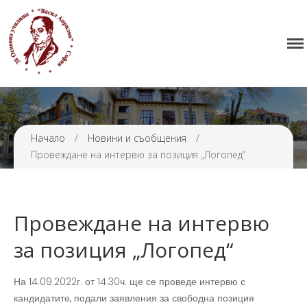
Начало
38 ОУ ВАСИЛ АПРИЛОВ
Училището
Нормативна уредба
Прием
Проекти и дейности
Начало
/
Новини и съобщения
/
Провеждане на интервю за позиция „Логопед“
Седмично разписание
Галерия
Контакти
Провеждане на интервю
за позиция „Логопед“
На 14.09.2022г. от 14:30ч. ще се проведе интервю с
кандидатите, подали заявления за свободна позиция