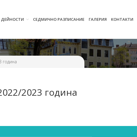
И ДЕЙНОСТИ
СЕДМИЧНО РАЗПИСАНИЕ
ГАЛЕРИЯ
КОНТАКТИ
Начало
Училището
Нормативна уредба
Прием
Проекти и дейности
3 година
Седмично разписание
Галерия
2022/2023 година
Контакти