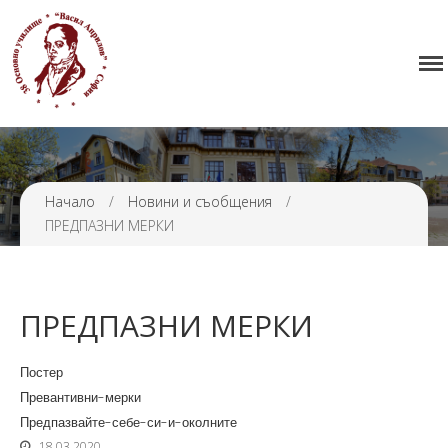
Начало
38 ОУ ВАСИЛ АПРИЛОВ
Училището
Нормативна уредба
Прием
Проекти и дейности
Начало
/
Новини и съобщения
/
ПРЕДПАЗНИ МЕРКИ
Седмично разписание
Галерия
Контакти
ПРЕДПАЗНИ МЕРКИ
Постер
Превантивни-мерки
Предпазвайте-себе-си-и-околните
18.03.2020