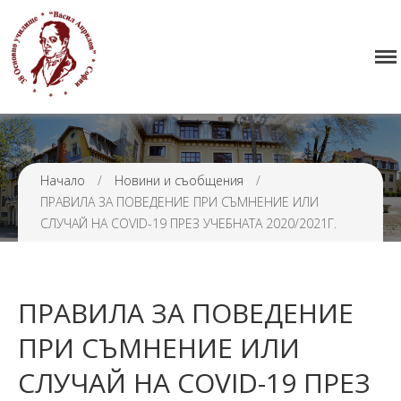
Начало
38 ОУ ВАСИЛ АПРИЛОВ
Училището
Нормативна уредба
Прием
Проекти и дейности
Начало
/
Новини и съобщения
/
ПРАВИЛА ЗА ПОВЕДЕНИЕ ПРИ СЪМНЕНИЕ ИЛИ
Седмично разписание
СЛУЧАЙ НА COVID-19 ПРЕЗ УЧЕБНАТА 2020/2021Г.
Галерия
Контакти
ПРАВИЛА ЗА ПОВЕДЕНИЕ
ПРИ СЪМНЕНИЕ ИЛИ
СЛУЧАЙ НА COVID-19 ПРЕЗ