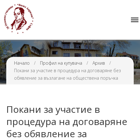
Начало
38 ОУ ВАСИЛ АПРИЛОВ
Училището
Нормативна уредба
Прием
Начало
/
Профил на купувача
/
Архив
/
Проекти и дейности
Покани за участие в процедура на договаряне без
Седмично разписание
обявление за възлагане на обществена поръчка
Галерия
Контакти
Покани за участие в
процедура на договаряне
без обявление за